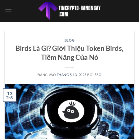
Bỏ
qua
nội
dung
BLOG
Birds Là Gì? Giới Thiệu Token Birds,
Tiềm Năng Của Nó
ĐĂNG VÀO
THÁNG 5 13, 2025
BỞI
SEO
13
Th5