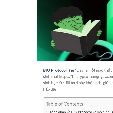
BIO Protocol là gì
?
Đây là một giao thức 
sinh thái
htt
p
s://tincr
y
pto-hangngay.co
sinh học. Sự đổi mới này không chỉ giúp
hấp dẫn.
Table of Contents
Tổng quan về BIO Protocol và mô hình D