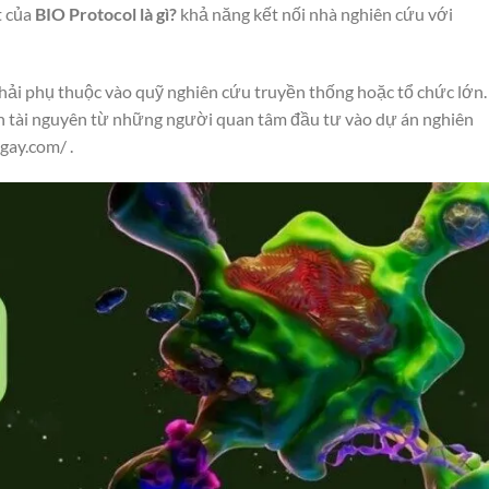
t của
BIO Protocol là gì?
khả năng kết nối nhà nghiên cứu với
hải phụ thuộc vào quỹ nghiên cứu truyền thống hoặc tổ chức lớn.
ính tài nguyên từ những người quan tâm đầu tư vào dự án nghiên
ngay.com/
.