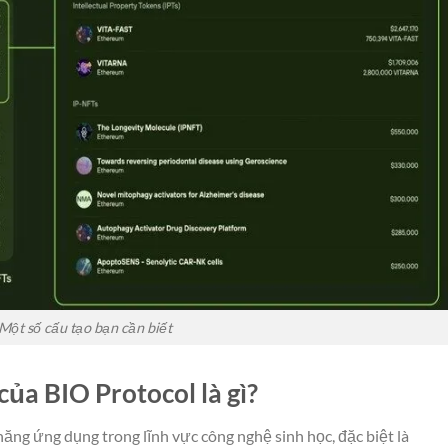
Một số cấu tạo bạn cần biết
ủa BIO Protocol là gì?
năng ứng dụng trong lĩnh vực công nghệ sinh học, đặc biệt là