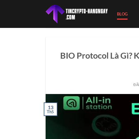
Bỏ
qua
BLOG
nội
dung
BIO Protocol Là Gì?
ĐĂ
13
Th5