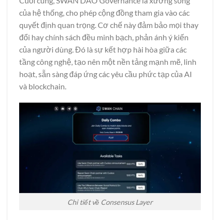
Cuối cùng, SWAN DAO Governance là xương sống
của hệ thống, cho phép cộng đồng tham gia vào các
quyết định quan trọng. Cơ chế này đảm bảo mọi thay
đổi hay chính sách đều minh bạch, phản ánh ý kiến
của người dùng. Đó là sự kết hợp hài hòa giữa các
tầng công nghệ, tạo nên một nền tảng mạnh mẽ, linh
hoạt, sẵn sàng đáp ứng các yêu cầu phức tạp của AI
và blockchain.
Chi tiết về Consensus Layer