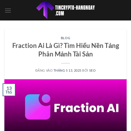
Bỏ
qua
nội
dung
BLOG
Fraction Ai Là Gì? Tìm Hiểu Nền Tảng
Phân Mảnh Tài Sản
ĐĂNG VÀO
THÁNG 5 13, 2025
BỞI
SEO
13
Th5