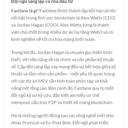
Đội ngũ sáng lập và nhà đầu tư
Fastlane là gì
? Fastlane được thành lập bởi hai cái tên
nổi bật trong lĩnh vực blockchain là Alex Watts (CEO)
và Jordan Hagan (COO). Alex Watts từng là thành
viên chủ chốt trong nhiều dự án hạ tầng Web3 và có
kinh nghiệm về tối ưu hóa mạng lưới node.
Trong khi đó, Jordan Hagan là chuyên gia chiến lược
DeFi, với nền tảng về tài chính và sản phẩm kỹ thuật
số. Cặp đôi sáng lập này mang đến sự kết hợp giữa kỹ
thuật và tầm nhìn sản phẩm – một yếu tố quan trọng
với các dự án MEV cần tính toán phức tạp và khả
năng mở rộng cao. Bên cạnh đó, Fastlane quy tụ một
đội ngũ kỹ sư kỳ cựu, đặc biệt am hiểu cơ chế
mempool, cấu trúc P2P và thiết kế mạng blockchain.
Họ là những người đứng sau các công nghệ mới như
Atlas Protocol và Ex-Post Bids. Đội ngũ phát triển