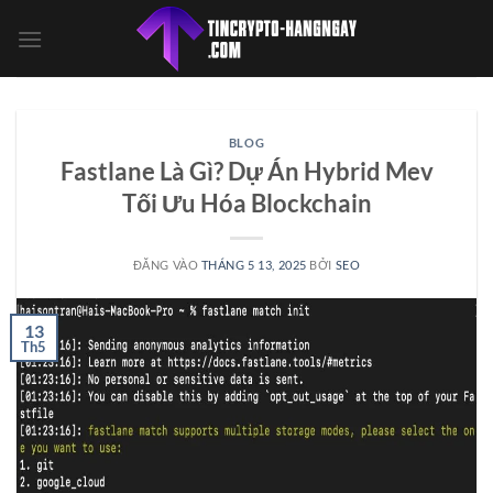
Bỏ
qua
nội
dung
BLOG
Fastlane Là Gì? Dự Án Hybrid Mev
Tối Ưu Hóa Blockchain
ĐĂNG VÀO
THÁNG 5 13, 2025
BỞI
SEO
13
Th5