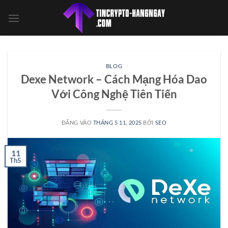
Bỏ
qua
nội
dung
BLOG
Dexe Network – Cách Mạng Hóa Dao
Với Công Nghệ Tiên Tiến
ĐĂNG VÀO
THÁNG 5 11, 2025
BỞI
SEO
11
Th5