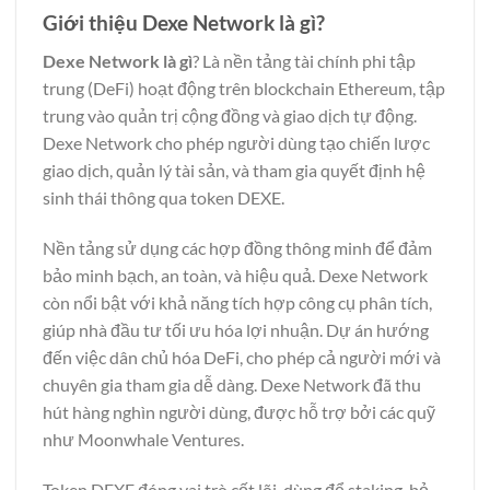
Giới thiệu Dexe Network là gì?
Dexe Network là gì
? Là nền tảng tài chính phi tập
trung (DeFi) hoạt động trên blockchain Ethereum, tập
trung vào quản trị cộng đồng và giao dịch tự động.
Dexe Network cho phép người dùng tạo chiến lược
giao dịch, quản lý tài sản, và tham gia quyết định hệ
sinh thái thông qua token DEXE.
Nền tảng sử dụng các hợp đồng thông minh để đảm
bảo minh bạch, an toàn, và hiệu quả. Dexe Network
còn nổi bật với khả năng tích hợp công cụ phân tích,
giúp nhà đầu tư tối ưu hóa lợi nhuận. Dự án hướng
đến việc dân chủ hóa DeFi, cho phép cả người mới và
chuyên gia tham gia dễ dàng. Dexe Network đã thu
hút hàng nghìn người dùng, được hỗ trợ bởi các quỹ
như Moonwhale Ventures.
Token DEXE đóng vai trò cốt lõi, dùng để staking, bỏ