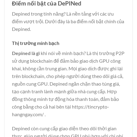
Điểm nổi bật của DePINed
Depined trong tính năng? Là nền tảng với các ưu
điểm vượt trội. Dưới đây là ba điểm nổi bật chính của
Depined.
Thị trường minh bạch
Depined là gì
khi nói về minh bạch? Là thị trường P2P
sử dụng blockchain để đảm bảo giao dịch GPU công
khai, không cần trung gian. Mọi giao dịch được ghi lại
trên blockchain, cho phép người dùng theo dõi giá cả,
nguồn cung GPU. Depined ngăn chặn thao túng giá,
tạo cạnh tranh lành mạnh giữa nhà cung cấp. Hợp
đồng thông minh tự động hóa thanh toán, đảm bảo
công bằng cho cả hai bên tại
https://tincrypto-
hangngay.com/
.
Depined còn cung cấp giao diện theo dõi thời gian
thực, giúp người dùng chọn GPU phù hợp với chi phí