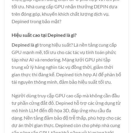
tối ưu. Nhà cung cấp GPU nhận thưởng DEPIN dựa
trên đóng góp, khuyến khích chất lượng dịch vụ.
Depined trong bảo mật?
Hiệu suất cao tại Depined là gì?
Depined là gì
trong hiệu suất? Là nền tảng cung cấp
GPU mạnh mẽ, tối ưu cho các tác vụ tính toán phức
tạp như AI và rendering. Mạng lưới GPU phi tập
trung xử lý hàng nghìn tác vụ đồng thời, giảm thời
gian thực thi đáng kể. Depined tích hợp AI để phân bổ
tài nguyên thông minh, đảm bảo hiệu suất tối ưu.
Người dùng truy cập GPU cao cấp mà không cần đầu
tư phần cứng đắt đỏ. Depined hỗ trợ các ứng dụng từ
mô hình LLM đến đồ họa 3D, đáp ứng nhu cầu đa
dạng. Nền tảng đảm bảo độ trễ thấp, phù hợp cho các
dự án thời gian thực. Depined còn cho phép nhà cung
cấp nâng cấp GPU, tăng khả năng xử lý mạng lưới.