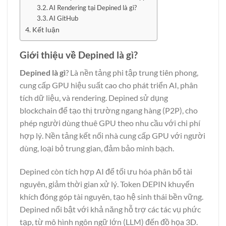
AI Rendering tại Depined là gì?
AI GitHub
Kết luận
Giới thiệu về Depined là gì?
Depined là gì
? Là nền tảng phi tập trung tiên phong,
cung cấp GPU hiệu suất cao cho phát triển AI, phân
tích dữ liệu, và rendering. Depined sử dụng
blockchain để tạo thị trường ngang hàng (P2P), cho
phép người dùng thuê GPU theo nhu cầu với chi phí
hợp lý. Nền tảng kết nối nhà cung cấp GPU với người
dùng, loại bỏ trung gian, đảm bảo minh bạch.
Depined còn tích hợp AI để tối ưu hóa phân bổ tài
nguyên, giảm thời gian xử lý. Token DEPIN khuyến
khích đóng góp tài nguyên, tạo hệ sinh thái bền vững.
Depined nổi bật với khả năng hỗ trợ các tác vụ phức
tạp, từ mô hình ngôn ngữ lớn (LLM) đến đồ họa 3D.