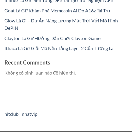
Infinex Là Gì? Nền Tảng DEX Tái Tạo Trải Nghiệm CEX
Goat Là Gì? Khám Phá Memecoin Ai Do A16z Tài Trợ
Glow Là Gì – Dự Án Năng Lượng Mặt Trời Với Mô Hình
DePIN
Clayton Là Gì? Hướng Dẫn Chơi Clayton Game
Ithaca Là Gì? Giải Mã Nền Tảng Layer 2 Của Tương Lai
Recent Comments
Không có bình luận nào để hiển thị.
hitclub
|
nhatvip
|