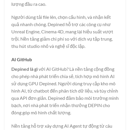
lượng đầu ra cao.
Người dùng tải file lên, chọn cấu hình, và nhận kết
quả nhanh chóng. Depined hỗ trợ các công cụ như
Unreal Engine, Cinema 4D, mang lại hiệu suất vượt
trội. Nền tảng giảm chi phí so với dịch vụ tập trung,
thu hút studio nhỏ và nghệ sĩ độc lập.
AI GitHub
Depined là gì
với AI GitHub? Là nền tảng cộng đồng
cho phép nhà phát triển chia sẻ, tích hợp mô hình AI
sử dụng GPU Depined. Người dùng truy cập kho mô
hình AI, từ chatbot đến phân tích dữ liệu, và tùy chỉnh
qua API đơn giản. Depined đảm bảo môi trường minh
bạch, nơi nhà phát triển nhận thưởng DEPIN cho
đóng góp mô hình chất lượng.
Nền tảng hỗ trợ xây dựng AI Agent tự động từ câu