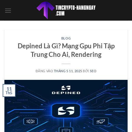
Bỏ
qua
nội
dung
BLOG
Depined Là Gì? Mạng Gpu Phi Tập
Trung Cho Ai, Rendering
ĐĂNG VÀO
THÁNG 5 11, 2025
BỞI
SEO
11
Th5