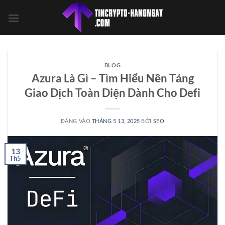
Bỏ
qua
nội
dung
BLOG
Azura Là Gì – Tìm Hiểu Nền Tảng
Giao Dịch Toàn Diện Dành Cho Defi
ĐĂNG VÀO
THÁNG 5 13, 2025
BỞI
SEO
13
Th5