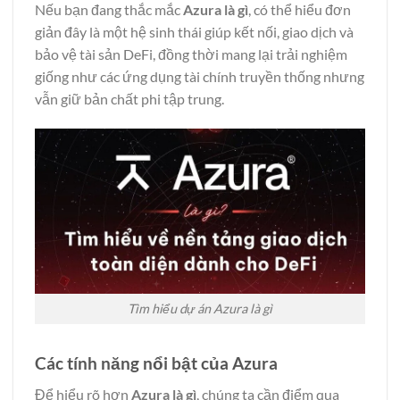
Nếu bạn đang thắc mắc
Azura là gì
, có thể hiểu đơn
giản đây là một hệ sinh thái giúp kết nối, giao dịch và
bảo vệ tài sản DeFi, đồng thời mang lại trải nghiệm
giống như các ứng dụng tài chính truyền thống nhưng
vẫn giữ bản chất phi tập trung.
Tìm hiểu dự án Azura là gì
Các tính năng nổi bật của Azura
Để hiểu rõ hơn
Azura là gì
, chúng ta cần điểm qua